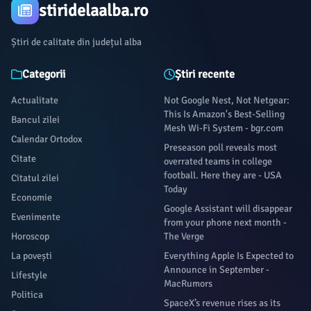
stiridelaalba.ro
Știri de calitate din județul alba
Categorii
Știri recente
Actualitate
Not Google Nest, Not Netgear:
This Is Amazon's Best-Selling
Bancul zilei
Mesh Wi-Fi System - bgr.com
Calendar Ortodox
Preseason poll reveals most
Citate
overrated teams in college
football. Here they are - USA
Citatul zilei
Today
Economie
Google Assistant will disappear
Evenimente
from your phone next month -
Horoscop
The Verge
La povești
Everything Apple Is Expected to
Announce in September -
Lifestyle
MacRumors
Politica
SpaceX’s revenue rises as its