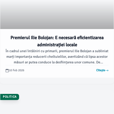
Premierul Ilie Bolojan: E necesară eficientizarea
administrației locale
În cadrul unei întâlniri cu primarii, premierul Ilie Bolojan a subliniat
marți importanța reducerii cheltuielilor, avertizând că lipsa acestor
măsuri ar putea conduce la desființarea unor comune. De
asemenea, el a menționat prioritizarea finalizării investițiilor în
10 Feb 2026
Citește
mediul rural, care sunt deja în stadii avansate, informează
alba24.ro.
POLITICA