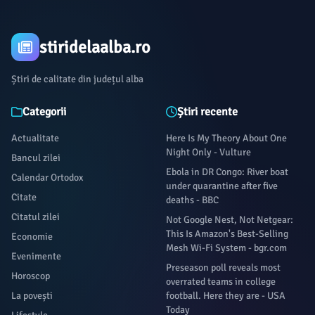
stiridelaalba.ro
Știri de calitate din județul alba
Categorii
Știri recente
Actualitate
Here Is My Theory About One
Night Only - Vulture
Bancul zilei
Ebola in DR Congo: River boat
Calendar Ortodox
under quarantine after five
Citate
deaths - BBC
Citatul zilei
Not Google Nest, Not Netgear:
This Is Amazon's Best-Selling
Economie
Mesh Wi-Fi System - bgr.com
Evenimente
Preseason poll reveals most
Horoscop
overrated teams in college
La povești
football. Here they are - USA
Today