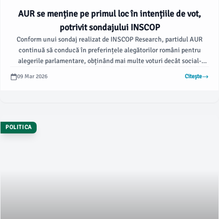
AUR se menține pe primul loc în intențiile de vot,
potrivit sondajului INSCOP
Conform unui sondaj realizat de INSCOP Research, partidul AUR
continuă să conducă în preferințele alegătorilor români pentru
alegerile parlamentare, obținând mai multe voturi decât social-
democrații și liberalii la un loc. Totuși, Alianța pentru Uniunea
09 Mar 2026
Citește
Românilor a înregistrat o ușoară scădere comparativ cu luna
ianuarie a acestui an, arată datele publicate de Hotnews.
POLITICA