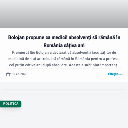
Bolojan propune ca medicii absolvenți să rămână în
România câțiva ani
Premierul Ilie Bolojan a declarat că absolvenții facultăților de
medicină de stat ar trebui să rămână în România pentru a profesa,
cel puțin câțiva ani după absolvire. Acesta a subliniat importanța
acestei măsuri în cadrul Adunării Generale a Asociației Comunelor
10 Feb 2026
Citește
din România, unde a fost citat de Agerpres.
POLITICA