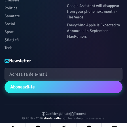
Lifestyle
Google Assistant will disappear
Politica
from your phone next month -
Sanatate
The Verge
Social
Everything Apple Is Expected to
Announce in September -
Sport
MacRumors
Știați că
Tech
Newsletter
Abonează-te
Confidențialitate
Termeni
© 2019 – 2026
stiridelaalba.ro
. Toate drepturile rezervate.