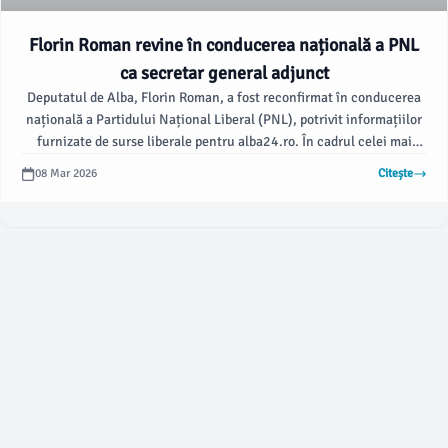
Florin Roman revine în conducerea națională a PNL
ca secretar general adjunct
Deputatul de Alba, Florin Roman, a fost reconfirmat în conducerea
națională a Partidului Național Liberal (PNL), potrivit informațiilor
furnizate de surse liberale pentru alba24.ro. În cadrul celei mai
recente ședințe a Biroului Național al PNL, s-a decis ca Roman să
08 Mar 2026
Citește
preia funcția de secretar general adjunct, unde va colabora cu
europarlamentarul Dan Motreanu, originar din Alba Iulia.