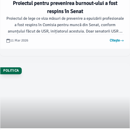
Proiectul pentru prevenirea burnout-ului a fost
respins în Senat
Proiectul de lege ce viza măsuri de prevenire a epuizării profesionale
a fost respins în Comisia pentru muncă din Senat, conform
anunțului făcut de USR, inițiatorul acestuia. Doar senatorii USR și
UDMR au votat în favoarea proiectului, în timp ce reprezentanții
11 Mar 2026
Citește
celorlalte partide s-au abținut, arată inițiatorii.
POLITICA