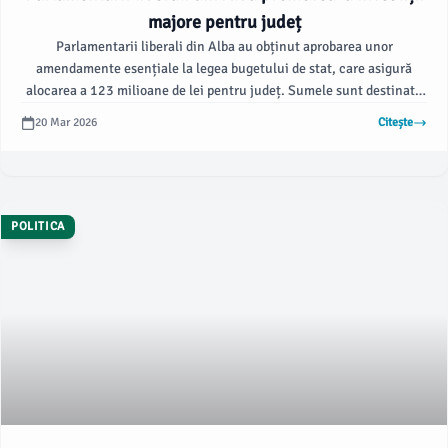
majore pentru județ
Parlamentarii liberali din Alba au obținut aprobarea unor
amendamente esențiale la legea bugetului de stat, care asigură
alocarea a 123 milioane de lei pentru județ. Sumele sunt destinate
în principal investițiilor în infrastructură și reabilitării energetice,
20 Mar 2026
Citește
conform informațiilor publicate de alba24.ro.
POLITICA