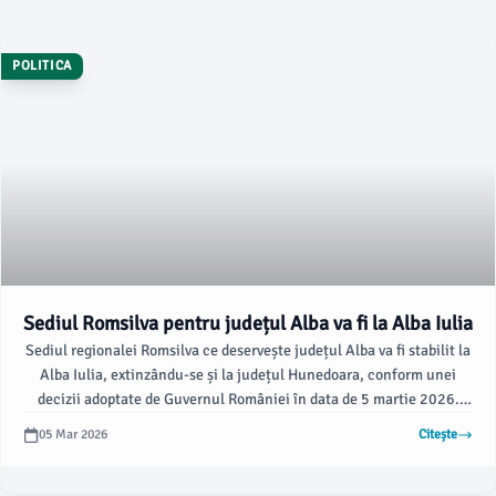
POLITICA
Sediul Romsilva pentru județul Alba va fi la Alba Iulia
Sediul regionalei Romsilva ce deservește județul Alba va fi stabilit la
Alba Iulia, extinzându-se și la județul Hunedoara, conform unei
decizii adoptate de Guvernul României în data de 5 martie 2026.
Hotărârea a fost inițiată de ministrul Mediului, Diana Buzoianu,
05 Mar 2026
Citește
care a subliniat importanța acestei reorganizări.