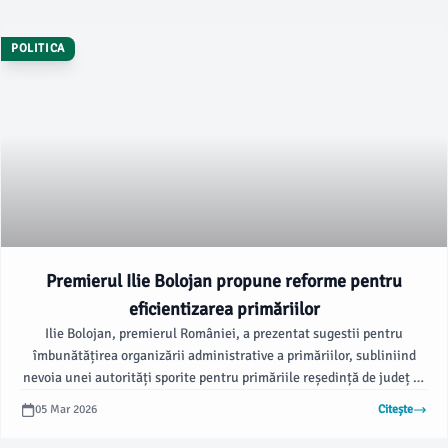
POLITICA
Premierul Ilie Bolojan propune reforme pentru
eficientizarea primăriilor
Ilie Bolojan, premierul României, a prezentat sugestii pentru
îmbunătățirea organizării administrative a primăriilor, subliniind
nevoia unei autorități sporite pentru primăriile reședință de județ în
zonele metropolitane. Această propunere vine în contextul unor
05 Mar 2026
Citește
probleme de dezvoltare a localităților, potrivit unui interviu acordat
la B1 TV, notează Agerpres.