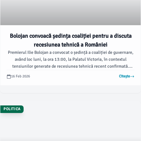
Bolojan convoacă ședința coaliției pentru a discuta
recesiunea tehnică a României
Premierul Ilie Bolojan a convocat o ședință a coaliției de guvernare,
având loc luni, la ora 13:00, la Palatul Victoria, în contextul
tensiunilor generate de recesiunea tehnică recent confirmată.
Conform Mediafax, ședința are loc la doar câteva zile după anunțul
16 Feb 2026
Citește
oficial al intrării României în recesiune și înainte de termenul limită
pentru adoptarea bugetului pe 2026.
POLITICA