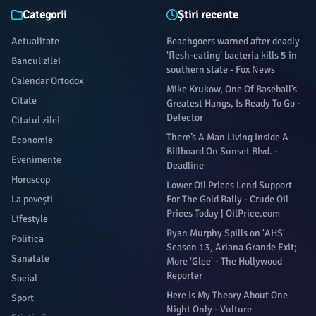
Categorii
Știri recente
Actualitate
Beachgoers warned after deadly
'flesh-eating' bacteria kills 5 in
Bancul zilei
southern state - Fox News
Calendar Ortodox
Mike Krukow, One Of Baseball’s
Citate
Greatest Hangs, Is Ready To Go -
Defector
Citatul zilei
There’s A Man Living Inside A
Economie
Billboard On Sunset Blvd. -
Evenimente
Deadline
Horoscop
Lower Oil Prices Lend Support
La povești
For The Gold Rally - Crude Oil
Prices Today | OilPrice.com
Lifestyle
Ryan Murphy Spills on 'AHS'
Politica
Season 13, Ariana Grande Exit;
Sanatate
More 'Glee' - The Hollywood
Reporter
Social
Here Is My Theory About One
Sport
Night Only - Vulture