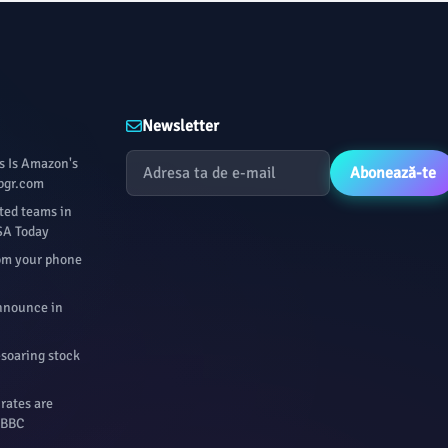
Newsletter
s Is Amazon's
Abonează-te
 bgr.com
ted teams in
USA Today
rom your phone
Announce in
-soaring stock
 rates are
- BBC