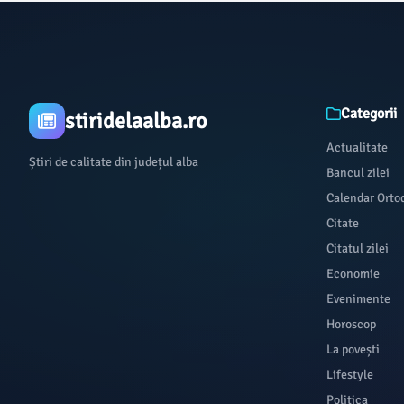
Categorii
stiridelaalba.ro
Actualitate
Știri de calitate din județul alba
Bancul zilei
Calendar Orto
Citate
Citatul zilei
Economie
Evenimente
Horoscop
La povești
Lifestyle
Politica