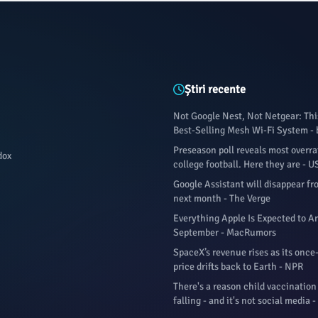
Știri recente
Not Google Nest, Not Netgear: Thi
Best-Selling Mesh Wi-Fi System -
Preseason poll reveals most overra
dox
college football. Here they are - 
Google Assistant will disappear f
next month - The Verge
Everything Apple Is Expected to 
September - MacRumors
SpaceX’s revenue rises as its once
price drifts back to Earth - NPR
There's a reason child vaccination
falling - and it's not social media 