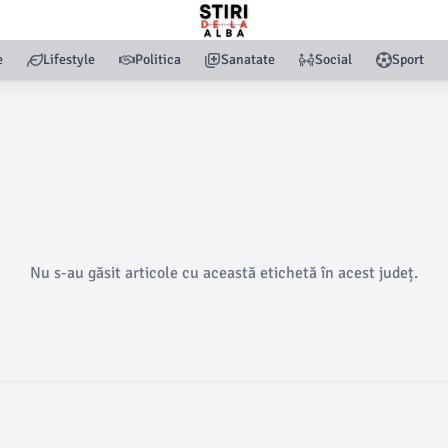
e
Lifestyle
Politica
Sanatate
Social
Sport
Nu s-au găsit articole cu această etichetă în acest județ.