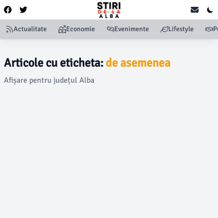
Actualitate
Economie
Evenimente
Lifestyle
P
Articole cu eticheta:
de asemenea
Afișare pentru județul Alba