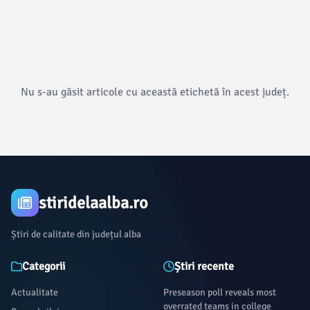
Nu s-au găsit articole cu această etichetă în acest județ.
stiridelaalba.ro
Știri de calitate din județul alba
Categorii
Știri recente
Actualitate
Preseason poll reveals most
overrated teams in college