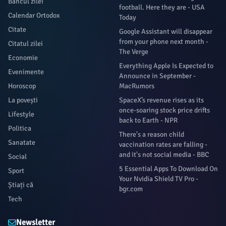
Bancul zilei
football. Here they are - USA
Calendar Ortodox
Today
Citate
Google Assistant will disappear
from your phone next month -
Citatul zilei
The Verge
Economie
Everything Apple Is Expected to
Evenimente
Announce in September -
Horoscop
MacRumors
La povești
SpaceX’s revenue rises as its
once-soaring stock price drifts
Lifestyle
back to Earth - NPR
Politica
There's a reason child
Sanatate
vaccination rates are falling -
and it's not social media - BBC
Social
5 Essential Apps To Download On
Sport
Your Nvidia Shield TV Pro -
Știați că
bgr.com
Tech
Newsletter