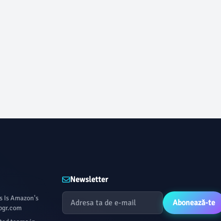
Newsletter
s Is Amazon's
Abonează-te
 bgr.com