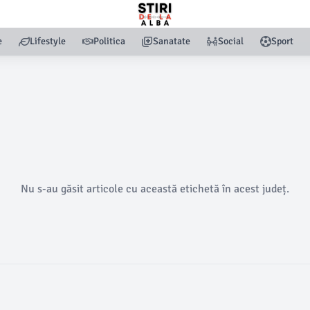
e
Lifestyle
Politica
Sanatate
Social
Sport
Nu s-au găsit articole cu această etichetă în acest județ.