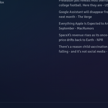
Preseason poll reveals most overra
dox
college football. Here they are - 
Google Assistant will disappear f
next month - The Verge
Everything Apple Is Expected to 
September - MacRumors
SpaceX’s revenue rises as its once
price drifts back to Earth - NPR
There's a reason child vaccination
falling - and it's not social media 