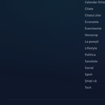
Calendar Orto
Citate
Citatul zilei
Economie
Evenimente
Horoscop
La povești
Lifestyle
Politica
Sanatate
Social
Sport
Știați că
Tech