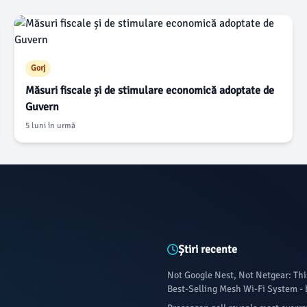
Gorj
Măsuri fiscale și de stimulare economică adoptate de
Guvern
5 luni în urmă
Știri recente
Not Google Nest, Not Netgear: Thi
Best-Selling Mesh Wi-Fi System -