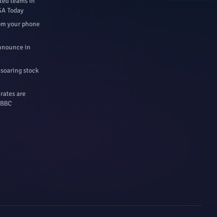
ted teams in
USA Today
rom your phone
Announce in
-soaring stock
 rates are
- BBC