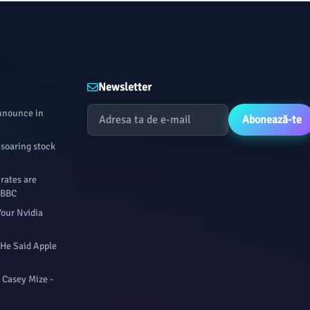
Newsletter
Announce in
Abonează-te
-soaring stock
 rates are
- BBC
Your Nvidia
 He Said Apple
 Casey Mize -