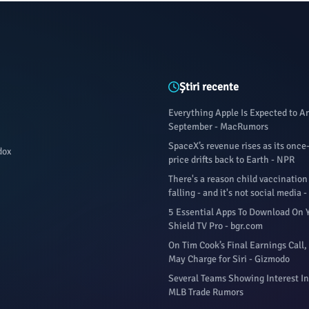
Știri recente
Everything Apple Is Expected to 
September - MacRumors
SpaceX’s revenue rises as its once
dox
price drifts back to Earth - NPR
There's a reason child vaccination
falling - and it's not social media 
5 Essential Apps To Download On 
Shield TV Pro - bgr.com
On Tim Cook’s Final Earnings Call,
May Charge for Siri - Gizmodo
Several Teams Showing Interest In
MLB Trade Rumors