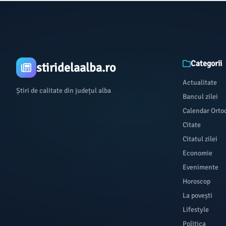
Categorii
stiridelaalba.ro
Actualitate
Știri de calitate din județul alba
Bancul zilei
Calendar Orto
Citate
Citatul zilei
Economie
Evenimente
Horoscop
La povești
Lifestyle
Politica