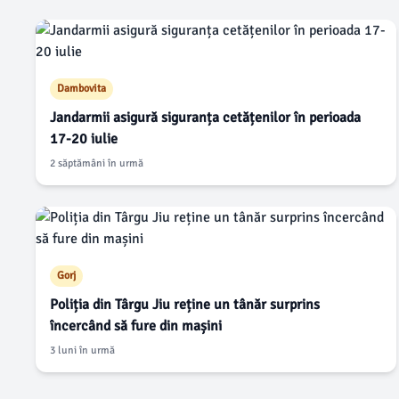
Dambovita
Jandarmii asigură siguranța cetățenilor în perioada
17-20 iulie
2 săptămâni în urmă
Gorj
Poliția din Târgu Jiu reține un tânăr surprins
încercând să fure din mașini
3 luni în urmă