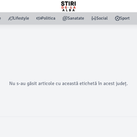
e
Lifestyle
Politica
Sanatate
Social
Sport
Nu s-au găsit articole cu această etichetă în acest județ.