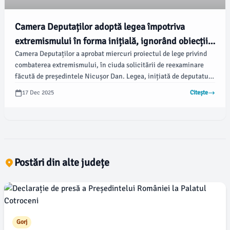
Camera Deputaților adoptă legea împotriva
extremismului în forma inițială, ignorând obiecțiile
Camera Deputaților a aprobat miercuri proiectul de lege privind
președintelui
combaterea extremismului, în ciuda solicitării de reexaminare
făcută de președintele Nicușor Dan. Legea, inițiată de deputatul
Silviu Vexler, a trecut fără a primi modificări față de forma votată
17 Dec 2025
Citește
în Senat, decizie confirmată de Curtea Constituțională și relatată
de Agerpres.
Postări din alte județe
Gorj