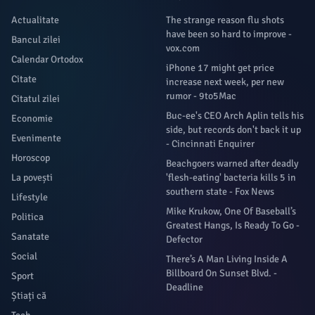
Actualitate
The strange reason flu shots
have been so hard to improve -
Bancul zilei
vox.com
Calendar Ortodox
iPhone 17 might get price
Citate
increase next week, per new
rumor - 9to5Mac
Citatul zilei
Buc-ee's CEO Arch Aplin tells his
Economie
side, but records don't back it up
Evenimente
- Cincinnati Enquirer
Horoscop
Beachgoers warned after deadly
La povești
'flesh-eating' bacteria kills 5 in
southern state - Fox News
Lifestyle
Mike Krukow, One Of Baseball’s
Politica
Greatest Hangs, Is Ready To Go -
Sanatate
Defector
Social
There’s A Man Living Inside A
Billboard On Sunset Blvd. -
Sport
Deadline
Știați că