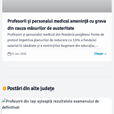
Profesorii și personalul medical amenință cu greva
din cauza măsurilor de austeritate
Profesorii și personalul medical din România pregătesc forme de
protest împotriva planurilor de reducere cu 10% a fondului
salarial în sănătate și a restricțiilor bugetare din educație,
potrivit antena3.ro. Sindicatele centralizează în această perioadă
25 Jan 2026
Citește
opiniile din țară și analizează opțiunile de protest, între care
mitinguri și greve generale, urmând ca o decizie finală să fie
comunicată până la 1 februarie.
Postări din alte județe