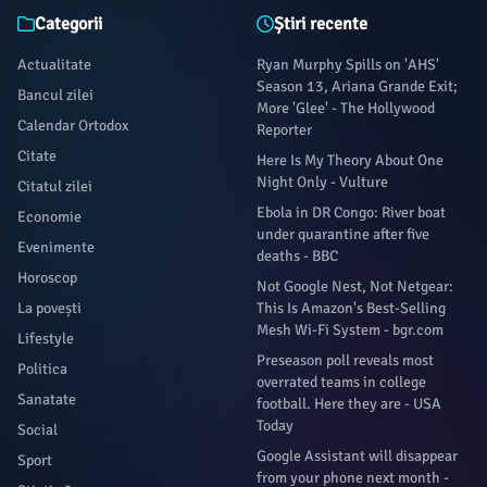
Categorii
Știri recente
Actualitate
Ryan Murphy Spills on 'AHS'
Season 13, Ariana Grande Exit;
Bancul zilei
More 'Glee' - The Hollywood
Calendar Ortodox
Reporter
Citate
Here Is My Theory About One
Night Only - Vulture
Citatul zilei
Ebola in DR Congo: River boat
Economie
under quarantine after five
Evenimente
deaths - BBC
Horoscop
Not Google Nest, Not Netgear:
La povești
This Is Amazon's Best-Selling
Mesh Wi-Fi System - bgr.com
Lifestyle
Preseason poll reveals most
Politica
overrated teams in college
Sanatate
football. Here they are - USA
Today
Social
Google Assistant will disappear
Sport
from your phone next month -