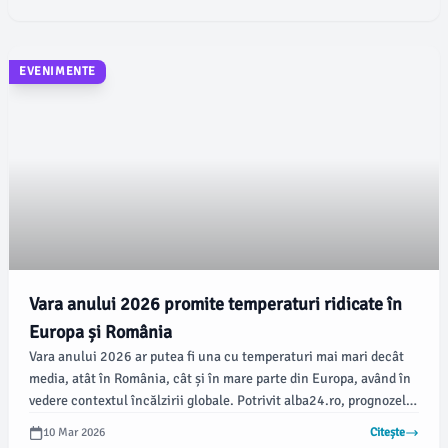
Administrației Prezidențiale.
EVENIMENTE
Vara anului 2026 promite temperaturi ridicate în
Europa și România
Vara anului 2026 ar putea fi una cu temperaturi mai mari decât
media, atât în România, cât și în mare parte din Europa, având în
vedere contextul încălzirii globale. Potrivit alba24.ro, prognozele
meteorologice pe termen lung sugerează episoade frecvente de
10 Mar 2026
Citește
vreme extremă, care includ valuri de căldură și precipitații