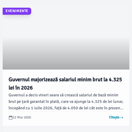
EVENIMENTE
Guvernul majorizează salariul minim brut la 4.325
lei în 2026
Guvernul a decis vineri seara să crească salariul de bază minim
brut pe țară garantat în plată, care va ajunge la 4.325 de lei lunar,
începând cu 1 iulie 2026, față de 4.050 de lei cât este în prezent.
Această majorare de 275 de lei brut, ceea ce reprezintă un
12 Mar 2026
Citește
procent de 6,8%, va avea un impact direct asupra veniturilor
angajaților.