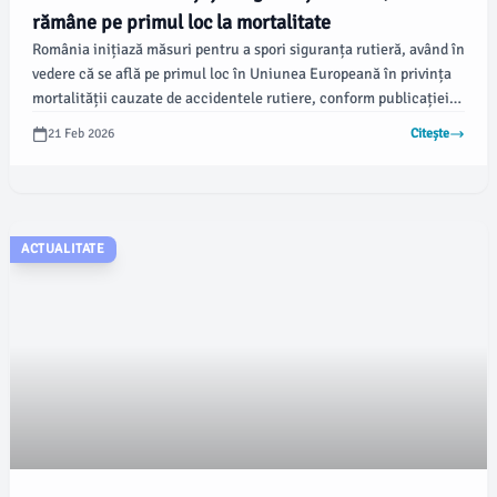
rămâne pe primul loc la mortalitate
România inițiază măsuri pentru a spori siguranța rutieră, având în
vedere că se află pe primul loc în Uniunea Europeană în privința
mortalității cauzate de accidentele rutiere, conform publicației
The Guardian. În ciuda măsurilor adoptate, experții subliniază că
21 Feb 2026
Citește
schimbările sunt lente și mentalitățile agresive în trafic persistă.
ACTUALITATE