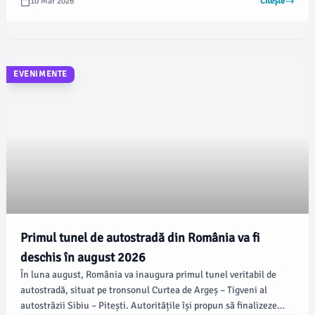
10 Mar 2026
Citește
Coaliției de guvernare, și a primit susținerea premierului Ilie
Bolojan, conform informațiilor prezentate de Antena3.ro.
EVENIMENTE
Primul tunel de autostradă din România va fi
deschis în august 2026
În luna august, România va inaugura primul tunel veritabil de
autostradă, situat pe tronsonul Curtea de Argeș – Tigveni al
autostrăzii Sibiu – Pitești. Autoritățile își propun să finalizeze