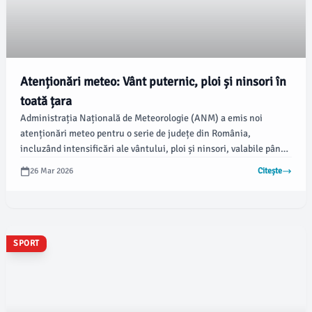
Atenționări meteo: Vânt puternic, ploi și ninsori în
toată țara
Administrația Națională de Meteorologie (ANM) a emis noi
atenționări meteo pentru o serie de județe din România,
incluzând intensificări ale vântului, ploi și ninsori, valabile până
luni dimineața. Potrivit ANM, începând de joi, 26 martie, vântul
26 Mar 2026
Citește
va atinge viteze de până la 100 km/h în zone montane.
SPORT