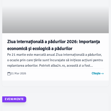
Ziua internațională a pădurilor 2026: Importanța
economică și ecologică a pădurilor
Pe 21 martie este marcată anual Ziua internațională a pădurilor,
o ocazie prin care țările sunt încurajate să inițieze acțiuni pentru
replantarea arborilor. Potrivit alba24.ro, această zi a fost
instituită de Adunarea Generală a Organizației Națiunilor Unite
21 Mar 2026
Citește
(ONU) în 2012, având ca scop conștientizarea gestionării
durabile a pădurilor.
EVENIMENTE