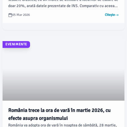
doar 20%, arată datele prezentate de INS. Comparativ cu aceeași
perioadă din anul anterior, numărul turiștilor a fost cu 7,3% mai
05 Mar 2026
Citește
mic.
EVENIMENTE
România trece la ora de vară în martie 2026, cu
efecte asupra organismului
România va adopta ora de vară în noaptea de sâmbătă, 28 martie,