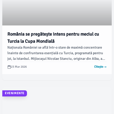
România se pregătește intens pentru meciul cu
Turcia la Cupa Mondială
Naționala României se află într-o stare de maximă concentrare
înainte de confruntarea esențială cu Turcia, programată pentru
joi, la Istanbul. Mijlocașul Nicolae Stanciu, originar din Alba, a
declarat că echipa va lăsa „totul pe teren” pentru a încerca
23 Mar 2026
Citește
obținerea calificării la turneul final mondial, având în vedere
așteptările mari ale suporterilor, notează alba24.ro.
EVENIMENTE