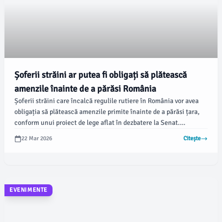
Șoferii străini ar putea fi obligați să plătească
amenzile înainte de a părăsi România
Șoferii străini care încalcă regulile rutiere în România vor avea
obligația să plătească amenzile primite înainte de a părăsi țara,
conform unui proiect de lege aflat în dezbatere la Senat.
Modificarea propusă vizează recuperarea eficientă a amenzilor
22 Mar 2026
Citește
contravenționale aplicate acestora, arată sursa Mediafax.
EVENIMENTE