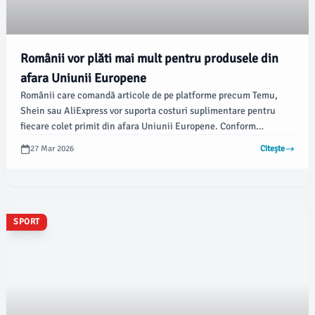
Românii vor plăti mai mult pentru produsele din
afara Uniunii Europene
Românii care comandă articole de pe platforme precum Temu,
Shein sau AliExpress vor suporta costuri suplimentare pentru
fiecare colet primit din afara Uniunii Europene. Conform
informațiilor recente, UE pregătește o nouă taxă care se va
27 Mar 2026
Citește
adăuga asupra cheltuielilor deja existente, iar suma totală în
România ar putea ajunge la aproximativ 10 euro per colet.
SPORT