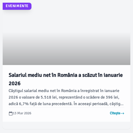
EVENIMENTE
Salariul mediu net în România a scăzut în ianuarie
2026
Câștigul salarial mediu net în România a înregistrat în ianuarie
2026 o valoare de 5.518 lei, reprezentând o scădere de 396 lei,
adică 6,7% față de luna precedentă. În aceeași perioadă, câștigul
salarial mediu brut a ajuns la 9.220 lei, conform datelor publicate
13 Mar 2026
Citește
vineri de Institutul Național de Statistică (INS).