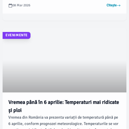
trecerea Carpaților până în perioada 2029–2030, conform
08 Mar 2026
Citește
declarațiilor lui Ionel Scrioșteanu, secretar de stat în Ministerul
Transporturilor și Infrastructurii, pentru AGERPRES.
EVENIMENTE
Vremea până în 6 aprilie: Temperaturi mai ridicate
și ploi
Vremea din România va prezenta variații de temperatură până pe
6 aprilie, conform prognozei meteorologice. Temperaturile se vor