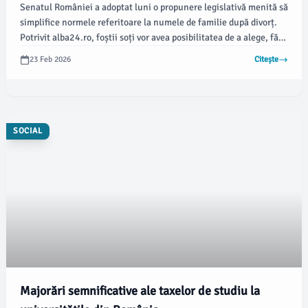
Senatul României a adoptat luni o propunere legislativă menită să
simplifice normele referitoare la numele de familie după divorț.
Potrivit alba24.ro, foștii soți vor avea posibilitatea de a alege, fără
necesitatea aprobării partenerului, dacă își păstrează numele
23 Feb 2026
Citește
căsătoriei sau revin la cel anterior.
SOCIAL
Majorări semnificative ale taxelor de studiu la