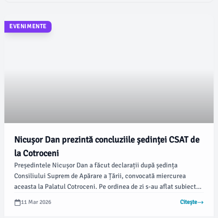
EVENIMENTE
Nicușor Dan prezintă concluziile ședinței CSAT de
la Cotroceni
Președintele Nicușor Dan a făcut declarații după ședința
Consiliului Suprem de Apărare a Țării, convocată miercurea
aceasta la Palatul Cotroceni. Pe ordinea de zi s-au aflat subiecte
importante, inclusiv analiza dislocării temporare a capabilităților
11 Mar 2026
Citește
militare pe teritoriul României, conform comunicatului