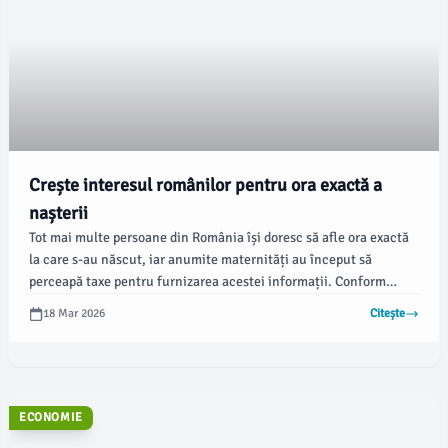
Crește interesul românilor pentru ora exactă a
nașterii
Tot mai multe persoane din România își doresc să afle ora exactă
la care s-au născut, iar anumite maternități au început să
perceapă taxe pentru furnizarea acestei informații. Conform
alba24.ro, pentru mulți, ora de naștere este crucială, în special
18 Mar 2026
Citește
pentru calcularea ascendentului în astrologie.
ECONOMIE