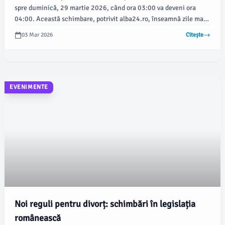
spre duminică, 29 martie 2026, când ora 03:00 va deveni ora
04:00. Această schimbare, potrivit alba24.ro, înseamnă zile mai
lungi, cu mai multă lumină naturală seara, deși duminică, 29
03 Mar 2026
Citește
martie, va fi cea mai scurtă zi din an, având doar 23 de ore.
EVENIMENTE
Noi reguli pentru divorț: schimbări în legislația
românească