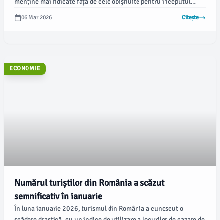
menține mai ridicate față de cele obișnuite pentru începutul
primăverii, cu maxime de 17 grade în centrul și 18 grade în vestul
06 Mar 2026
Citește
țării, la finalul săptămânii viitoare.
ECONOMIE
Numărul turiștilor din România a scăzut
semnificativ în ianuarie
În luna ianuarie 2026, turismul din România a cunoscut o
scădere drastică, cu un indice de utilizare a locurilor de cazare de