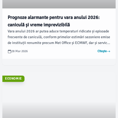
Prognoze alarmante pentru vara anului 2026:
caniculă și vreme imprevizibilă
Vara anului 2026 ar putea aduce temperaturi ridicate și episoade
frecvente de caniculă, conform primelor estimări sezoniere emise
de instituții renumite precum Met Office și ECMWF, dar și servicii
de meteorologie ca AccuWeather. Specialiștii avertizează că
28 Mar 2026
Citește
aceste prognoze sunt tendințe generale și nu previziuni exacte,
iar marja de eroare crește pe măsură ce se extinde intervalul de
timp studiat, arată alba24.ro.
ECONOMIE