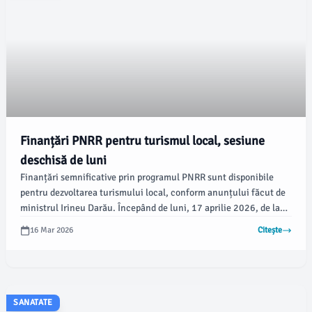
Finanțări PNRR pentru turismul local, sesiune
deschisă de luni
Finanțări semnificative prin programul PNRR sunt disponibile
pentru dezvoltarea turismului local, conform anunțului făcut de
ministrul Irineu Darău. Începând de luni, 17 aprilie 2026, de la
ora 14.00, autoritățile locale și partenerii din turism pot depune
16 Mar 2026
Citește
proiecte pentru finanțare, având la dispoziție un buget total de 10
milioane de euro.
SANATATE