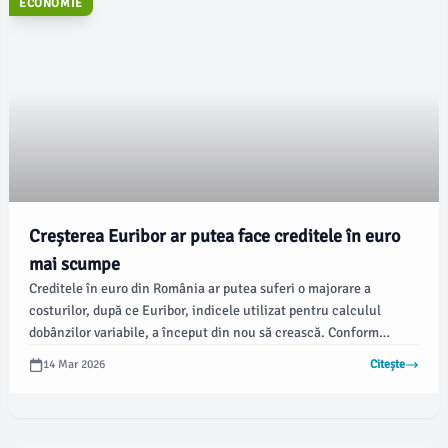
ECONOMIE
Creșterea Euribor ar putea face creditele în euro
mai scumpe
Creditele în euro din România ar putea suferi o majorare a
costurilor, după ce Euribor, indicele utilizat pentru calculul
dobânzilor variabile, a început din nou să crească. Conform
alba24.ro, această evoluție intervine pe fondul tensiunilor
14 Mar 2026
Citește
internaționale și are potențialul de a afecta ratele la peste
100.000 de credite ipotecare.