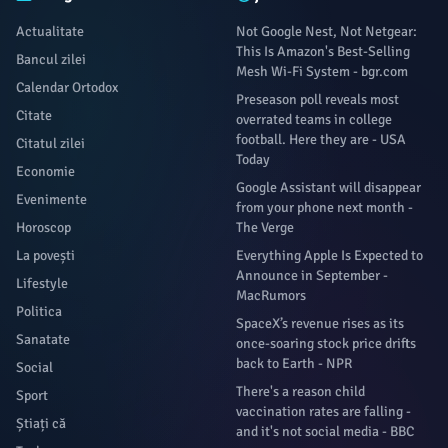
Actualitate
Not Google Nest, Not Netgear:
This Is Amazon's Best-Selling
Bancul zilei
Mesh Wi-Fi System - bgr.com
Calendar Ortodox
Preseason poll reveals most
Citate
overrated teams in college
football. Here they are - USA
Citatul zilei
Today
Economie
Google Assistant will disappear
Evenimente
from your phone next month -
Horoscop
The Verge
La povești
Everything Apple Is Expected to
Announce in September -
Lifestyle
MacRumors
Politica
SpaceX’s revenue rises as its
Sanatate
once-soaring stock price drifts
back to Earth - NPR
Social
There's a reason child
Sport
vaccination rates are falling -
Știați că
and it's not social media - BBC