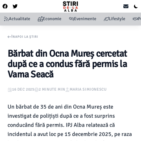
Actualitate
Economie
Evenimente
Lifestyle
P
ÎNAPOI LA ȘTIRI
Bărbat din Ocna Mureș cercetat
după ce a condus fără permis la
Vama Seacă
16 DEC 2025
2 MINUTE MIN
MARIA SIMIONESCU
Un bărbat de 35 de ani din Ocna Mureș este
investigat de polițiști după ce a fost surprins
conducând fără permis. IPJ Alba relatează că
incidentul a avut loc pe 15 decembrie 2025, pe raza