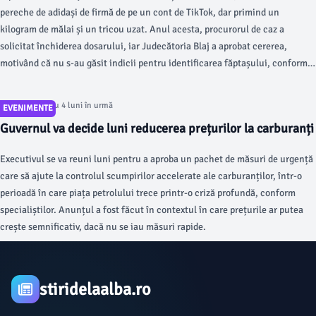
pereche de adidași de firmă de pe un cont de TikTok, dar primind un
kilogram de mălai și un tricou uzat. Anul acesta, procurorul de caz a
solicitat închiderea dosarului, iar Judecătoria Blaj a aprobat cererea,
motivând că nu s-au găsit indicii pentru identificarea făptașului, conform
datelor prezentate de instanță.
Articol postat cu 4 luni în urmă
EVENIMENTE
Guvernul va decide luni reducerea prețurilor la carburanți
Executivul se va reuni luni pentru a aproba un pachet de măsuri de urgență
care să ajute la controlul scumpirilor accelerate ale carburanților, într-o
perioadă în care piața petrolului trece printr-o criză profundă, conform
specialiștilor. Anunțul a fost făcut în contextul în care prețurile ar putea
crește semnificativ, dacă nu se iau măsuri rapide.
stiridelaalba.ro