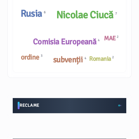
Rusia
Nicolae Ciucă
6
7
MAE
2
Comisia Europeană
4
ordine
3
subvenții
Romania
2
4
RECLAME