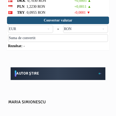
DKK
: 0,7030 RON
+0,0005 ▲
PLN
: 1,2230 RON
+0,0011 ▲
TRY
: 0,0955 RON
-0,0001 ▼
Convertor valutar
»
Rezultat:
-
AUTOR ȘTIRE
MARIA SIMIONESCU