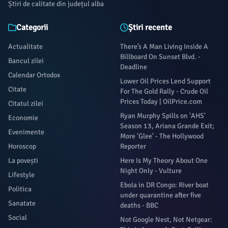
Știri de calitate din județul alba
Categorii
Știri recente
Actualitate
There’s A Man Living Inside A
Billboard On Sunset Blvd. -
Bancul zilei
Deadline
Calendar Ortodox
Lower Oil Prices Lend Support
Citate
For The Gold Rally - Crude Oil
Prices Today | OilPrice.com
Citatul zilei
Ryan Murphy Spills on 'AHS'
Economie
Season 13, Ariana Grande Exit;
Evenimente
More 'Glee' - The Hollywood
Horoscop
Reporter
La povești
Here Is My Theory About One
Night Only - Vulture
Lifestyle
Ebola in DR Congo: River boat
Politica
under quarantine after five
Sanatate
deaths - BBC
Social
Not Google Nest, Not Netgear: