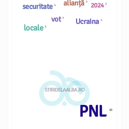
alianță
4
2024
securitate
3
4
vot
4
Ucraina
4
locale
5
STIRIDELAALBA.RO
PNL
20