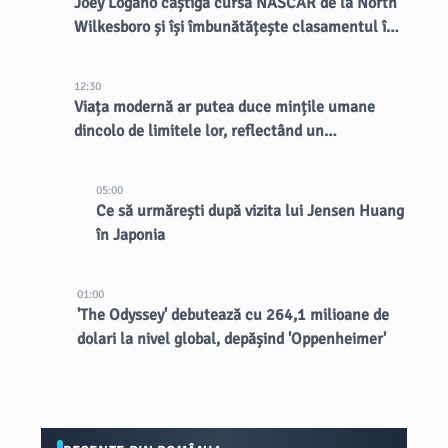
Joey Logano câștigă cursa NASCAR de la North
Wilkesboro și își îmbunătățește clasamentul în
puncte
12:30
Viața modernă ar putea duce mințile umane
dincolo de limitele lor, reflectând un
dezechilibru evolutiv
05:00
Ce să urmărești după vizita lui Jensen Huang
în Japonia
01:00
'The Odyssey' debutează cu 264,1 milioane de
dolari la nivel global, depășind 'Oppenheimer'