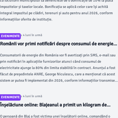
ca locuitorii municipiului să beneficieze de o bonificație de 10% la plata
impozitelor și taxelor locale. Bonificația se aplică celor care își achită
integral impozitul pe clădiri, terenuri și auto pentru anul 2026, conform
informațiilor oferite de instituție.
Articol postat cu 4 luni în urmă
EVENIMENTE
Românii vor primi notificări despre consumul de energie
prin SMS sau e-mail
Consumatorii de energie din România vor fi avertizați prin SMS, e-mail sau
prin notificări în aplicațiile furnizorilor atunci când consumul de
electricitate ajunge la 80% din limita stabilită în contract. Anunțul a fost
făcut de președintele ANRE, George Niculescu, care a menționat că acest
sistem ar putea fi implementat din 2026, conform informațiilor transmise
de autoritate.
Articol postat cu 4 luni în urmă
EVENIMENTE
Înșelăciune online: Blajeanul a primit un kilogram de
mălai în loc de adidași
O persoană din Blaj a fost victima unei înșelătorii online, comandând o