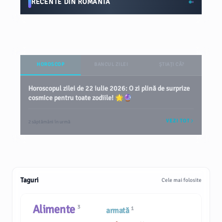
RECENTE DIN ROMÂNIA
HOROSCOP
BANCUL ZILEI
ȘTIAȚI CĂ?
Horoscopul zilei de 22 iulie 2026: O zi plină de surprize
cosmice pentru toate zodiile! 🌟🔮
VEZI TOT
2 săptămâni în urmă
Taguri
Cele mai folosite
Alimente
3
1
armată