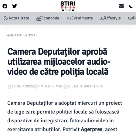
Actualitate
Economie
Evenimente
Lifestyle
P
ÎNAPOI LA ȘTIRI
Camera Deputaților aprobă
utilizarea mijloacelor audio-
video de către poliția locală
17 DEC 2025
3 MINUTE MIN
ELENA DUMITRESCU
Camera Deputaților a adoptat miercuri un proiect
de lege care permite poliției locale să folosească
dispozitive de înregistrare foto-audio-video în
exercitarea atribuțiilor. Potrivit
Agerpres
, acest