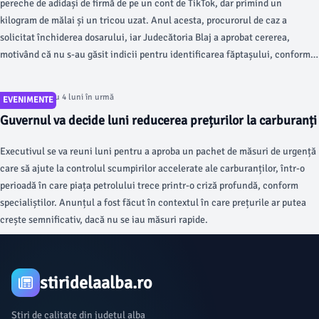
pereche de adidași de firmă de pe un cont de TikTok, dar primind un
kilogram de mălai și un tricou uzat. Anul acesta, procurorul de caz a
solicitat închiderea dosarului, iar Judecătoria Blaj a aprobat cererea,
motivând că nu s-au găsit indicii pentru identificarea făptașului, conform
datelor prezentate de instanță.
Articol postat cu 4 luni în urmă
EVENIMENTE
Guvernul va decide luni reducerea prețurilor la carburanți
Executivul se va reuni luni pentru a aproba un pachet de măsuri de urgență
care să ajute la controlul scumpirilor accelerate ale carburanților, într-o
perioadă în care piața petrolului trece printr-o criză profundă, conform
specialiștilor. Anunțul a fost făcut în contextul în care prețurile ar putea
crește semnificativ, dacă nu se iau măsuri rapide.
stiridelaalba.ro
Știri de calitate din județul alba