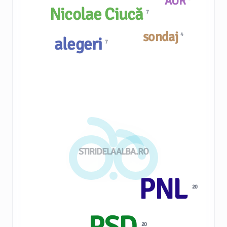
AUR
Nicolae Ciucă
7
sondaj
4
alegeri
7
STIRIDELAALBA.RO
PNL
20
PSD
20