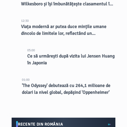
Wilkesboro și își îmbunătățește clasamentul în
puncte
12:30
Viața modernă ar putea duce mințile umane
dincolo de limitele lor, reflectând un
dezechilibru evolutiv
05:00
Ce să urmărești după vizita lui Jensen Huang
în Japonia
01:00
'The Odyssey' debutează cu 264,1 milioane de
dolari la nivel global, depășind 'Oppenheimer'
RECENTE DIN ROMÂNIA