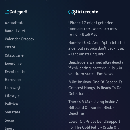
Categorii
Știri recente
Actualitate
iPhone 17 might get price
increase next week, per new
Bancul zilei
rumor - 9to5Mac
Calendar Ortodox
Buc-ee's CEO Arch Aplin tells his
Citate
side, but records don't back it up
- Cincinnati Enquirer
Citatul zilei
Beachgoers warned after deadly
Economie
'flesh-eating' bacteria kills 5 in
Evenimente
southern state - Fox News
Horoscop
Mike Krukow, One Of Baseball’s
La povești
Greatest Hangs, Is Ready To Go -
Defector
Lifestyle
There’s A Man Living Inside A
Politica
Billboard On Sunset Blvd. -
Sanatate
Deadline
Social
Lower Oil Prices Lend Support
For The Gold Rally - Crude Oil
Sport