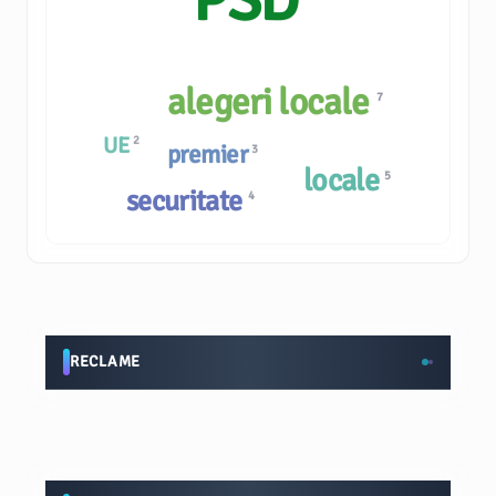
alegeri locale
7
UE
2
premier
3
locale
5
securitate
4
RECLAME