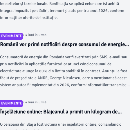
impozitelor și taxelor locale. Bonificația se aplică celor care își achită
integral impozitul pe clădiri, terenuri și auto pentru anul 2026, conform
informațiilor oferite de instituție.
Articol postat cu 4 luni în urmă
EVENIMENTE
Românii vor primi notificări despre consumul de energie
prin SMS sau e-mail
Consumatorii de energie din România vor fi avertizați prin SMS, e-mail sau
prin notificări în aplicațiile furnizorilor atunci când consumul de
electricitate ajunge la 80% din limita stabilită în contract. Anunțul a fost
făcut de președintele ANRE, George Niculescu, care a menționat că acest
sistem ar putea fi implementat din 2026, conform informațiilor transmise
de autoritate.
Articol postat cu 4 luni în urmă
EVENIMENTE
Înșelăciune online: Blajeanul a primit un kilogram de
mălai în loc de adidași
O persoană din Blaj a fost victima unei înșelătorii online, comandând o