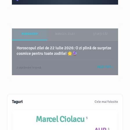
HOROSCOP
BANCUL ZILEI
ȘTIAȚI CĂ?
Horoscopul zilei de 22 iulie 2026: O zi plină de surprize
cosmice pentru toate zodiile! 🌟🔮
VEZI TOT
2 săptămâni în urmă
Taguri
Cele mai folosite
Marcel Ciolacu
5
3