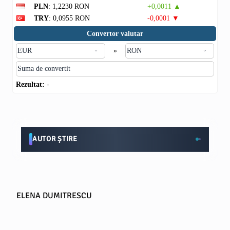
PLN
: 1,2230 RON
+0,0011 ▲
TRY
: 0,0955 RON
-0,0001 ▼
Convertor valutar
»
Rezultat:
-
AUTOR ȘTIRE
ELENA DUMITRESCU