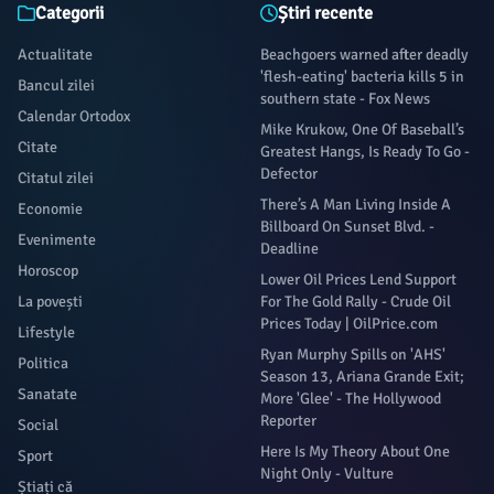
Categorii
Știri recente
Actualitate
Beachgoers warned after deadly
'flesh-eating' bacteria kills 5 in
Bancul zilei
southern state - Fox News
Calendar Ortodox
Mike Krukow, One Of Baseball’s
Citate
Greatest Hangs, Is Ready To Go -
Defector
Citatul zilei
There’s A Man Living Inside A
Economie
Billboard On Sunset Blvd. -
Evenimente
Deadline
Horoscop
Lower Oil Prices Lend Support
La povești
For The Gold Rally - Crude Oil
Prices Today | OilPrice.com
Lifestyle
Ryan Murphy Spills on 'AHS'
Politica
Season 13, Ariana Grande Exit;
Sanatate
More 'Glee' - The Hollywood
Reporter
Social
Here Is My Theory About One
Sport
Night Only - Vulture
Știați că