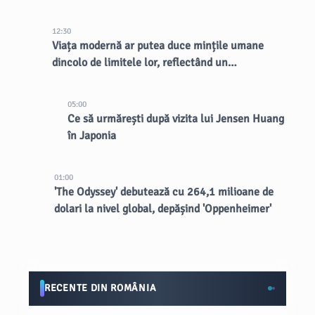
puncte
12:30
Viața modernă ar putea duce mințile umane
dincolo de limitele lor, reflectând un
dezechilibru evolutiv
05:00
Ce să urmărești după vizita lui Jensen Huang
în Japonia
01:00
'The Odyssey' debutează cu 264,1 milioane de
dolari la nivel global, depășind 'Oppenheimer'
RECENTE DIN ROMÂNIA