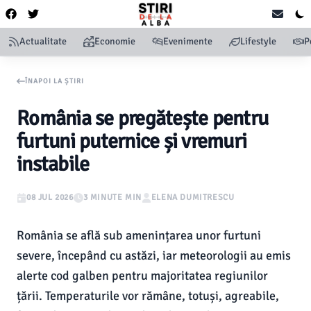
Actualitate
Economie
Evenimente
Lifestyle
P
ÎNAPOI LA ȘTIRI
România se pregătește pentru
furtuni puternice și vremuri
instabile
08 JUL 2026
3 MINUTE MIN
ELENA DUMITRESCU
România se află sub amenințarea unor furtuni
severe, începând cu astăzi, iar meteorologii au emis
alerte cod galben pentru majoritatea regiunilor
țării. Temperaturile vor rămâne, totuși, agreabile,