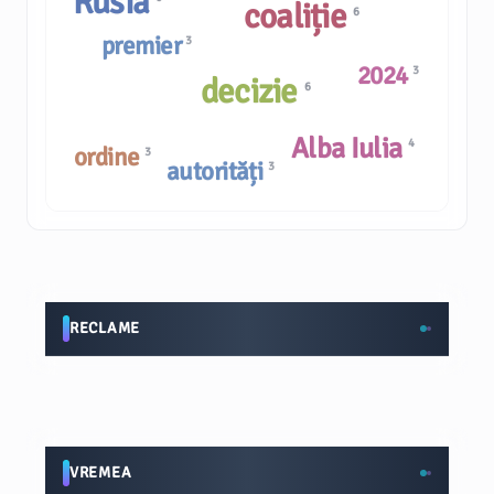
Rusia
coaliție
6
premier
3
2024
3
decizie
6
Alba Iulia
4
ordine
3
autorități
3
RECLAME
VREMEA