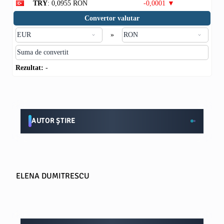
TRY
: 0,0955 RON
-0,0001 ▼
Convertor valutar
»
Rezultat:
-
AUTOR ȘTIRE
ELENA DUMITRESCU