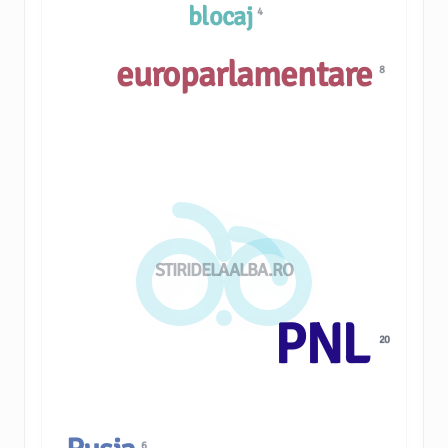
blocaj
4
europarlamentare
8
STIRIDELAALBA.RO
PNL
20
6