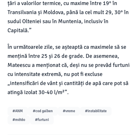
țări a valorilor termice, cu maxime între 19° în
Transilvania și Moldova, până la cel mult 29, 30° în
sudul Olteniei sau în Muntenia, inclusiv în
Capitală.”
În următoarele zile, se așteaptă ca maximele să se
mențină între 25 și 26 de grade. De asemenea,
Mateescu a menționat că, deși nu se prevăd furtuni
cu intensitate extremă, nu pot fi excluse
„intensificări de vânt și cantități de apă care pot să
atingă izolat 30-40 l/m²”.
#ANM
#cod galben
#vreme
#instabilitate
#météo
#furtuni