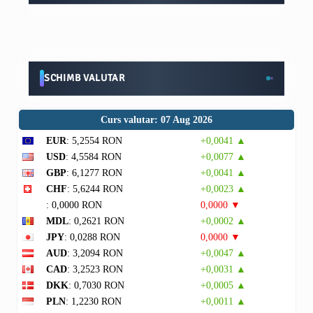
SCHIMB VALUTAR
Curs valutar: 07 Aug 2026
EUR
: 5,2554 RON
+0,0041 ▲
USD
: 4,5584 RON
+0,0077 ▲
GBP
: 6,1277 RON
+0,0041 ▲
CHF
: 5,6244 RON
+0,0023 ▲
: 0,0000 RON
0,0000 ▼
MDL
: 0,2621 RON
+0,0002 ▲
JPY
: 0,0288 RON
0,0000 ▼
AUD
: 3,2094 RON
+0,0047 ▲
CAD
: 3,2523 RON
+0,0031 ▲
DKK
: 0,7030 RON
+0,0005 ▲
PLN
: 1,2230 RON
+0,0011 ▲