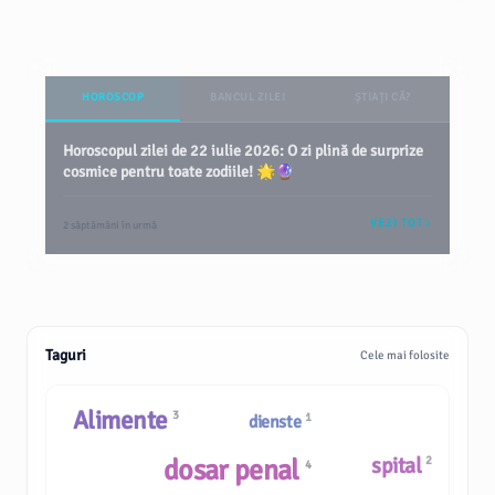
HOROSCOP
BANCUL ZILEI
ȘTIAȚI CĂ?
Horoscopul zilei de 22 iulie 2026: O zi plină de surprize
cosmice pentru toate zodiile! 🌟🔮
VEZI TOT
2 săptămâni în urmă
Taguri
Cele mai folosite
Alimente
3
1
dienste
spital
dosar penal
2
4